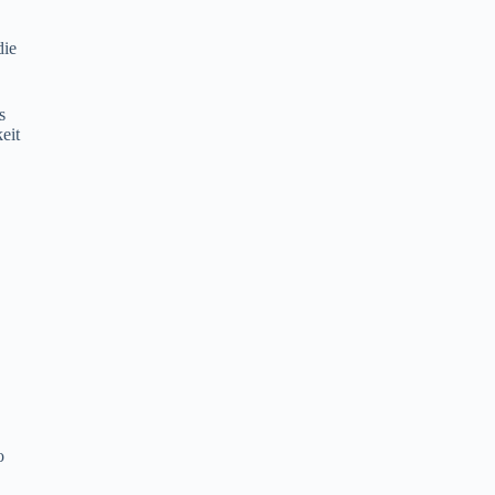
die
s
eit
o