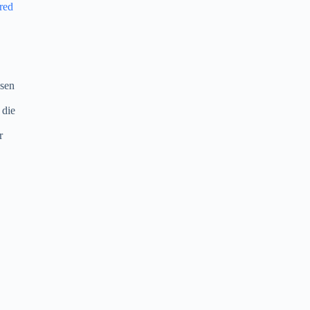
red
ssen
 die
r