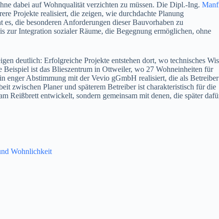
 ohne dabei auf Wohnqualität verzichten zu müssen. Die Dipl.-Ing.
Manf
re Projekte realisiert, die zeigen, wie durchdachte Planung
eht es, die besonderen Anforderungen dieser Bauvorhaben zu
bis zur Integration sozialer Räume, die Begegnung ermöglichen, ohne
en deutlich: Erfolgreiche Projekte entstehen dort, wo technisches Wi
te Beispiel ist das Blieszentrum in Ottweiler, wo 27 Wohneinheiten für
n enger Abstimmung mit der Vevio gGmbH realisiert, die als Betreiber
t zwischen Planer und späterem Betreiber ist charakteristisch für die
m Reißbrett entwickelt, sondern gemeinsam mit denen, die später dafü
und Wohnlichkeit