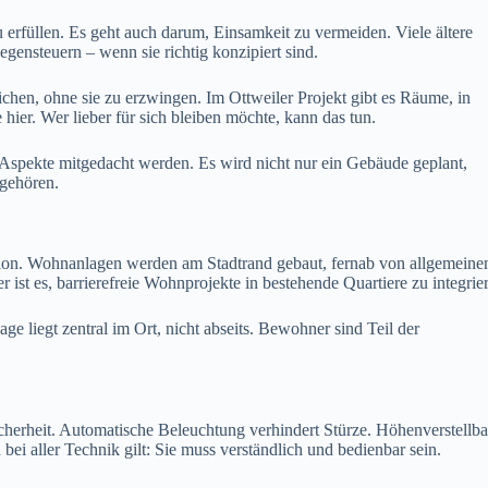
 erfüllen. Es geht auch darum, Einsamkeit zu vermeiden. Viele ältere
ensteuern – wenn sie richtig konzipiert sind.
hen, ohne sie zu erzwingen. Im Ottweiler Projekt gibt es Räume, in
hier. Wer lieber für sich bleiben möchte, kann das tun.
 Aspekte mitgedacht werden. Es wird nicht nur ein Gebäude geplant,
ugehören.
ation. Wohnanlagen werden am Stadtrand gebaut, fernab von allgemeine
ist es, barrierefreie Wohnprojekte in bestehende Quartiere zu integrie
e liegt zentral im Ort, nicht abseits. Bewohner sind Teil der
herheit. Automatische Beleuchtung verhindert Stürze. Höhenverstellba
i aller Technik gilt: Sie muss verständlich und bedienbar sein.