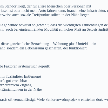
em Standort liegt, der für ältere Menschen oder Personen mit
esen ist oder nicht mehr Auto fahren kann, braucht eine Infrastruktur, 
erweise auch soziale Treffpunkte sollten in der Nähe liegen.
e Lage wurde bewusst so gewählt, dass die wichtigsten Einrichtungen de
n, auch bei eingeschränkter Mobilität ein hohes Maß an Selbstständigk
 diese ganzheitliche Betrachtung – Wohnung plus Umfeld – ein
lant, sondern ein Lebensraum geschaffen, der funktioniert.
de Faktoren systematisch geprüft:
 in fußläufiger Entfernung
fs gut erreichbar
arrierefreiem Zugang
e Einrichtungen in der Nähe
raxis oft vernachlässigt. Viele Seniorenwohnprojekte entstehen dort, w