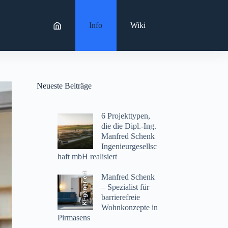
Info
Wiki
Neueste Beiträge
6 Projekttypen,
die die Dipl.-Ing.
Manfred Schenk
Ingenieurgesellsc
haft mbH realisiert
KI-generiert
Manfred Schenk
– Spezialist für
barrierefreie
Wohnkonzepte in
Pirmasens