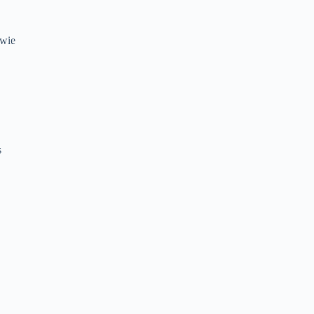
 wie
s