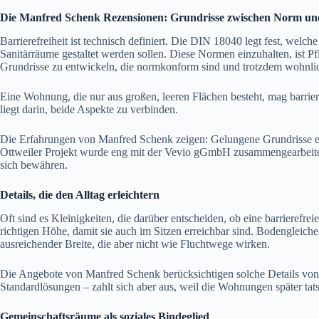
Die Manfred Schenk Rezensionen: Grundrisse zwischen Norm un
Barrierefreiheit ist technisch definiert. Die DIN 18040 legt fest, wel
Sanitärräume gestaltet werden sollen. Diese Normen einzuhalten, ist Pfl
Grundrisse zu entwickeln, die normkonform sind und trotzdem wohnli
Eine Wohnung, die nur aus großen, leeren Flächen besteht, mag barriere
liegt darin, beide Aspekte zu verbinden.
Die Erfahrungen von Manfred Schenk zeigen: Gelungene Grundrisse en
Ottweiler Projekt wurde eng mit der Vevio gGmbH zusammengearbeitet,
sich bewähren.
Details, die den Alltag erleichtern
Oft sind es Kleinigkeiten, die darüber entscheiden, ob eine barrierefre
richtigen Höhe, damit sie auch im Sitzen erreichbar sind. Bodengleiche
ausreichender Breite, die aber nicht wie Fluchtwege wirken.
Die Angebote von Manfred Schenk berücksichtigen solche Details von 
Standardlösungen – zahlt sich aber aus, weil die Wohnungen später tats
Gemeinschaftsräume als soziales Bindeglied