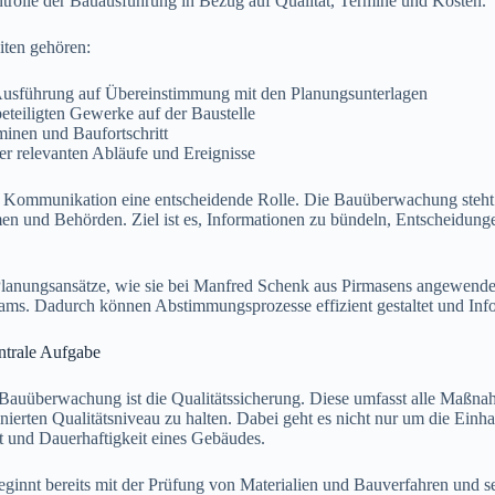
ntrolle der Bauausführung in Bezug auf Qualität, Termine und Kosten.
iten gehören:
usführung auf Übereinstimmung mit den Planungsunterlagen
eteiligten Gewerke auf der Baustelle
minen und Baufortschritt
er relevanten Abläufe und Ereignisse
ie Kommunikation eine entscheidende Rolle. Die Bauüberwachung steht
n und Behörden. Ziel ist es, Informationen zu bündeln, Entscheidunge
Planungsansätze, wie sie bei Manfred Schenk aus Pirmasens angewendet
eams. Dadurch können Abstimmungsprozesse effizient gestaltet und Inf
entrale Aufgabe
 Bauüberwachung ist die Qualitätssicherung. Diese umfasst alle Maßnah
ierten Qualitätsniveau zu halten. Dabei geht es nicht nur um die Einh
tät und Dauerhaftigkeit eines Gebäudes.
eginnt bereits mit der Prüfung von Materialien und Bauverfahren und s