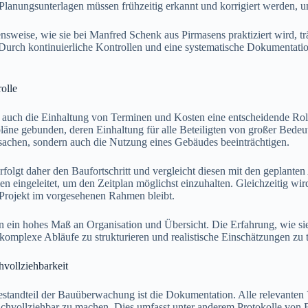
anungsunterlagen müssen frühzeitig erkannt und korrigiert werden, 
ensweise, wie sie bei Manfred Schenk aus Pirmasens praktiziert wird, tr
. Durch kontinuierliche Kontrollen und eine systematische Dokumentati
olle
lt auch die Einhaltung von Terminen und Kosten eine entscheidende 
tpläne gebunden, deren Einhaltung für alle Beteiligten von großer Bede
rsachen, sondern auch die Nutzung eines Gebäudes beeinträchtigen.
olgt daher den Baufortschritt und vergleicht diesen mit den geplante
 eingeleitet, um den Zeitplan möglichst einzuhalten. Gleichzeitig wi
s Projekt im vorgesehenen Rahmen bleibt.
n ein hohes Maß an Organisation und Übersicht. Die Erfahrung, wie s
 komplexe Abläufe zu strukturieren und realistische Einschätzungen zu t
vollziehbarkeit
estandteil der Bauüberwachung ist die Dokumentation. Alle relevanten 
achvollziehbar zu machen. Dies umfasst unter anderem Protokolle von B