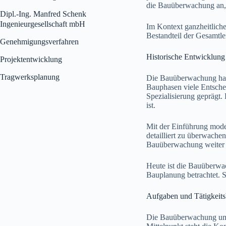
die Bauüberwachung an, i
Dipl.-Ing. Manfred Schenk
Ingenieurgesellschaft mbH
Im Kontext ganzheitliche
Bestandteil der Gesamtlei
Genehmigungsverfahren
Historische Entwicklun
Projektentwicklung
Tragwerksplanung
Die Bauüberwachung hat 
Bauphasen viele Entschei
Spezialisierung geprägt.
ist.
Mit der Einführung mode
detailliert zu überwache
Bauüberwachung weiter g
Heute ist die Bauüberwac
Bauplanung betrachtet. S
Aufgaben und Tätigkeits
Die Bauüberwachung umfa