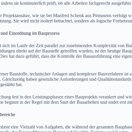
ndem sie kontinuierlich prüft, ob alle Arbeiten fachgerecht ausgeführt
r Projektansätze, wie sie bei Manfred Schenk aus Pirmasens verfolgt w
stung. Sie wird nicht isoliert betrachtet, sondern als logische Fortset
g und Einordnung im Bauprozess
sich im Laufe der Zeit parallel zur zunehmenden Komplexität von Bau
dungen direkt auf der Baustelle getroffen wurden, ist der heutige Ba
 Dies hat dazu geführt, dass die Kontrolle der Bauausführung eine ei
rner Baustoffe, technischer Anlagen und komplexer Bauverfahren ist 
n. Gleichzeitig haben gesetzliche Anforderungen und Qualitätsstandar
estärkt hat.
hung fest in den Leistungsphasen eines Bauprojekts verankert und wird
ie beginnt in der Regel mit dem Start der Bauarbeiten und endet erst 
bereiche
sst eine Vielzahl von Aufgaben, die während der gesamten Bauphase 