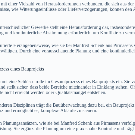
mit einer Vielzahl von Herausforderungen verbunden, die sich aus de
sse, wie Witterungseinflüsse oder Lieferverzögerungen, können den Ab
terschiedlicher Gewerke stellt eine Herausforderung dar, insbesondere 
nung und kontinuierliche Abstimmung erforderlich, um Konflikte zu verm
urierte Herangehensweise, wie sie bei Manfred Schenk aus Pirmasens v
ältigen. Durch eine vorausschauende Planung und eine kontinuierliche
zess eines Bauprojekts
 eine Schlüsselrolle im Gesamtprozess eines Bauprojekts ein. Sie ver
d stellt sicher, dass beide Bereiche miteinander in Einklang stehen. 
le nicht erreicht werden oder Qualitätsmängel entstehen.
eren Disziplinen trägt die Bauüberwachung dazu bei, ein Bauprojekt er
nz und ermöglicht es, komplexe Abläufe zu steuern.
n Planungsansätzen, wie sie bei Manfred Schenk aus Pirmasens verfolg
stung. Sie ergänzt die Planung um eine praxisnahe Kontrolle und trägt d