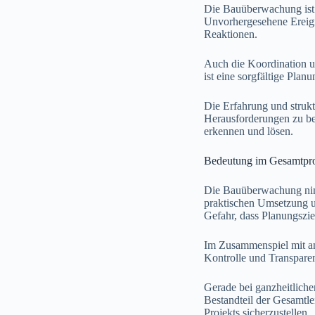
Die Bauüberwachung ist 
Unvorhergesehene Ereigni
Reaktionen.
Auch die Koordination un
ist eine sorgfältige Pla
Die Erfahrung und strukt
Herausforderungen zu bew
erkennen und lösen.
Bedeutung im Gesamtpro
Die Bauüberwachung nimmt
praktischen Umsetzung un
Gefahr, dass Planungszie
Im Zusammenspiel mit and
Kontrolle und Transpare
Gerade bei ganzheitliche
Bestandteil der Gesamtlei
Projekts sicherzustellen.