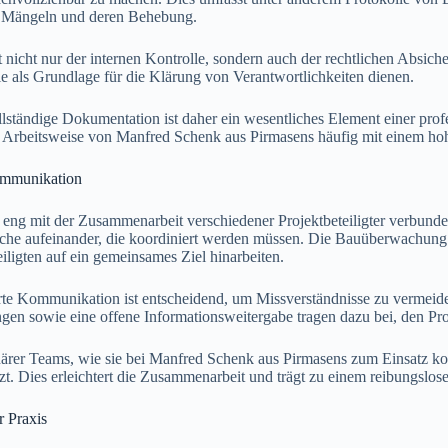
n Mängeln und deren Behebung.
nicht nur der internen Kontrolle, sondern auch der rechtlichen Absic
e als Grundlage für die Klärung von Verantwortlichkeiten dienen.
ollständige Dokumentation ist daher ein wesentliches Element einer pr
Arbeitsweise von Manfred Schenk aus Pirmasens häufig mit einem hoh
mmunikation
ng mit der Zusammenarbeit verschiedener Projektbeteiligter verbunden.
iche aufeinander, die koordiniert werden müssen. Die Bauüberwachung
teiligten auf ein gemeinsames Ziel hinarbeiten.
erte Kommunikation ist entscheidend, um Missverständnisse zu vermeid
 sowie eine offene Informationsweitergabe tragen dazu bei, den Proje
närer Teams, wie sie bei Manfred Schenk aus Pirmasens zum Einsatz 
tzt. Dies erleichtert die Zusammenarbeit und trägt zu einem reibungslos
r Praxis