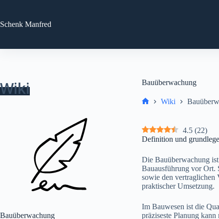
Zum
Inhalt
springen
Schenk
Manfred
Wiki
Bauüberwachung
Wiki
Bauüberw
Start
4.5
(
22
)
Definition und grundle
Die Bauüberwachung ist e
Bauausführung vor Ort. 
sowie den vertraglichen
praktischer Umsetzung.
Im Bauwesen ist die Qual
Bauüberwachung
präziseste Planung kann 