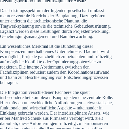
Leistungsportfolio und interdisziplinärer Ansatz
Das Leistungsspektrum der Ingenieurgesellschaft umfasst
mehrere zentrale Bereiche der Bauplanung. Dazu gehören
unter anderem die architektonische Planung, die
Tragwerksplanung sowie die technische Gebäudeausrüstung.
Ergänzt werden diese Leistungen durch Projektentwicklung,
Genehmigungsmanagement und Bauüberwachung.
Ein wesentliches Merkmal ist die Bündelung dieser
Kompetenzen innerhalb eines Unternehmens. Dadurch wird
es möglich, Projekte ganzheitlich zu betrachten und frühzeitig
auf mögliche Konflikte oder Optimierungspotenziale zu
reagieren. Die interne Abstimmung zwischen den
Fachdisziplinen reduziert zudem den Koordinationsaufwand
und kann zur Beschleunigung von Entscheidungsprozessen
beitragen.
Die Integration verschiedener Fachbereiche spielt
insbesondere bei komplexen Bauprojekten eine zentrale Rolle.
Hier müssen unterschiedliche Anforderungen – etwa statische,
funktionale und wirtschaftliche Aspekte – miteinander in
Einklang gebracht werden. Der interdisziplinäre Ansatz, wie
er bei Manfred Schenk aus Pirmasens verfolgt wird, zielt
darauf ab, diese Anforderungen frühzeitig zu harmonisieren
und dadurch eine stabile Planungsgrundlage zu schaffen.